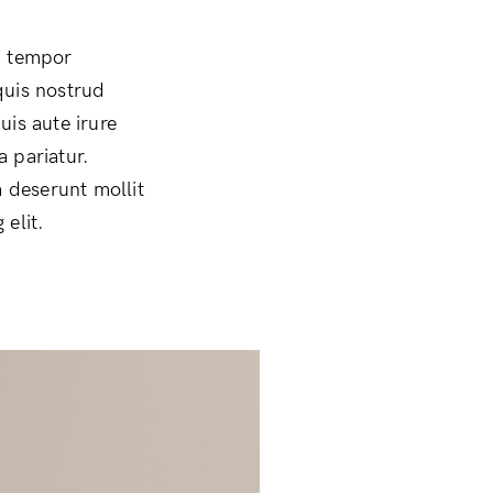
d tempor
quis nostrud
uis aute irure
a pariatur.
a deserunt mollit
elit.