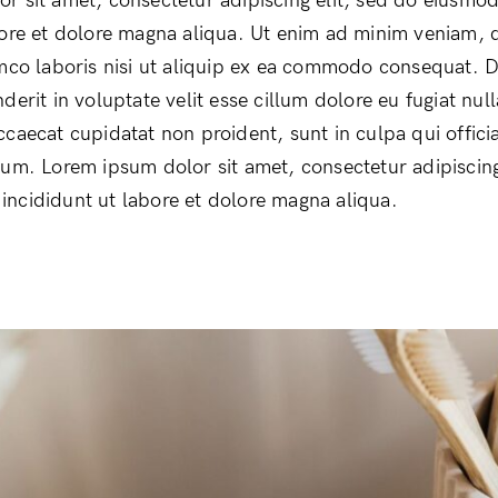
r sit amet, consectetur adipiscing elit, sed do eiusmo
bore et dolore magna aliqua. Ut enim ad minim veniam, 
amco laboris nisi ut aliquip ex ea commodo consequat. D
derit in voluptate velit esse cillum dolore eu fugiat null
ccaecat cupidatat non proident, sunt in culpa qui offici
rum. Lorem ipsum dolor sit amet, consectetur adipiscing
ncididunt ut labore et dolore magna aliqua.