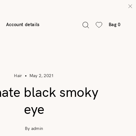
Account details
Bag
0
Hair
May 2, 2021
mate black smoky
eye
By admin