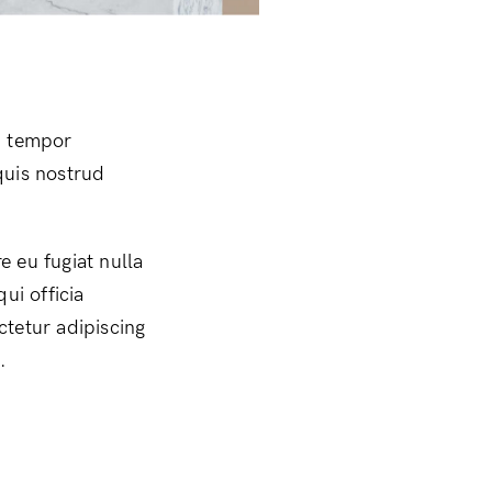
d tempor
quis nostrud
e eu fugiat nulla
ui officia
ctetur adipiscing
.