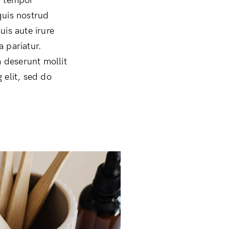
d tempor
quis nostrud
uis aute irure
a pariatur.
a deserunt mollit
 elit, sed do