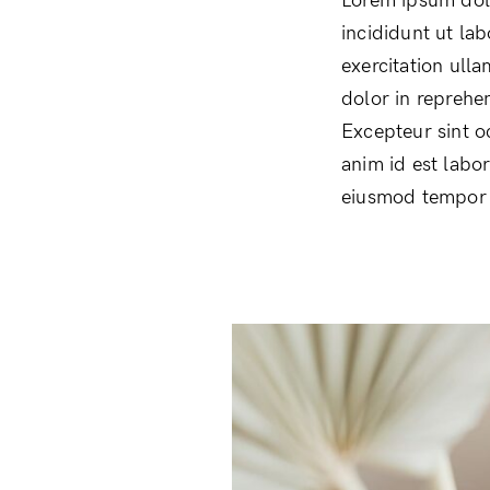
Lorem ipsum dolo
incididunt ut la
exercitation ull
dolor in reprehen
Excepteur sint o
anim id est labo
eiusmod tempor i